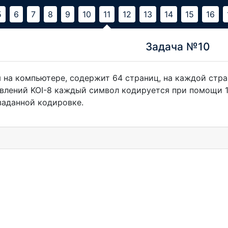
5
6
7
8
9
10
11
12
13
14
15
16
Задача №10
я на компьютере, содержит 64 страниц, на каждой стра
влений KOI-8 каждый символ кодируется при помощи 
 заданной кодировке.