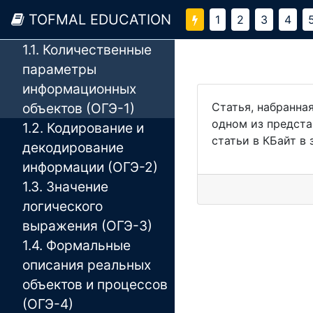
TOFMAL EDUCATION
1
2
3
4
1. Теоретическая часть
1.1. Количественные
параметры
информационных
объектов (ОГЭ-1)
Статья, набранна
одном из предста
1.2. Кодирование и
статьи в КБайт в
декодирование
информации (ОГЭ-2)
1.3. Значение
логического
выражения (ОГЭ-3)
1.4. Формальные
описания реальных
объектов и процессов
(ОГЭ-4)