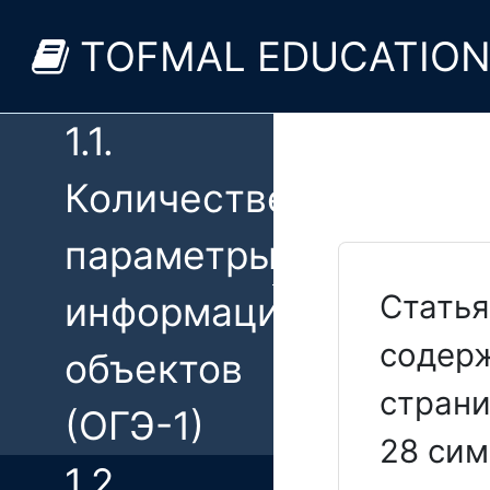
Теоретическая
TOFMAL EDUCATIO
часть
1.1.
Количественные
параметры
Статья
информационных
содерж
объектов
страни
(ОГЭ-1)
28 сим
1.2.