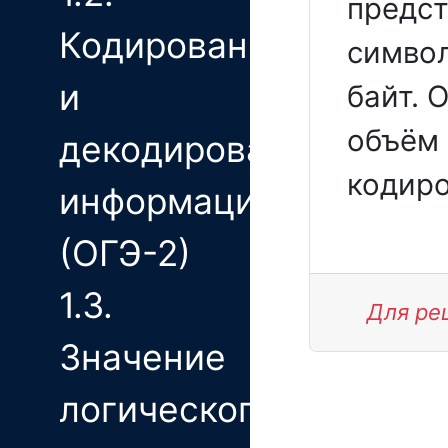
предст
Кодирование
символ
и
байт. 
объём 
декодирование
кодиро
информации
(ОГЭ-2)
1.3.
Для ре
Значение
логического