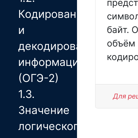
предст
Кодирование
символ
и
байт. 
объём 
декодирование
кодиро
информации
(ОГЭ-2)
1.3.
Для ре
Значение
логического