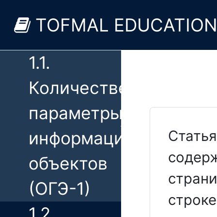
Теоретическая
TOFMAL EDUCATIO
часть
1.1.
Количественные
параметры
Статья
информационных
содерж
объектов
страни
(ОГЭ-1)
строке
1.2.