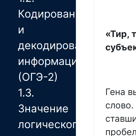
Кодирование
и
«Тир, 
декодирование
субъек
информации
(ОГЭ-2)
1.3.
Гена в
слово.
Значение
ставши
логического
пробел