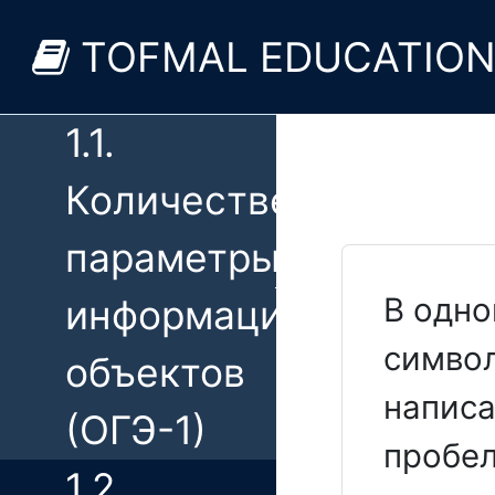
Теоретическая
TOFMAL EDUCATIO
часть
1.1.
Количественные
параметры
В одно
информационных
символ
объектов
написа
(ОГЭ-1)
пробел
1.2.