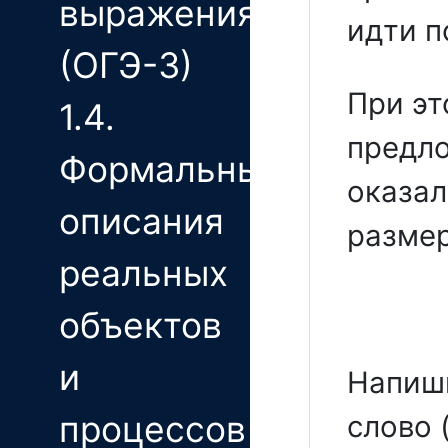
выражения
идти п
(ОГЭ-3)
При эт
1.4.
предло
Формальные
оказал
описания
размер
реальных
объектов
и
Напиши
процессов
слово 