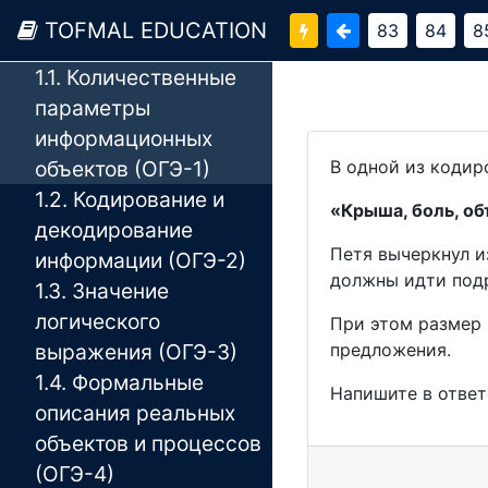
TOFMAL EDUCATION
83
84
8
1. Теоретическая часть
1.1. Количественные
параметры
информационных
объектов (ОГЭ-1)
В одной из кодир
1.2. Кодирование и
«Крыша, боль, об
декодирование
Петя вычеркнул и
информации (ОГЭ-2)
должны идти под
1.3. Значение
логического
При этом размер 
выражения (ОГЭ-3)
предложения.
1.4. Формальные
Напишите в ответ
описания реальных
объектов и процессов
(ОГЭ-4)