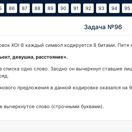
5
86
87
88
89
90
91
92
93
94
95
Задача №96
овок KOI-8 каждый символ кодируется 8 битами. Петя н
ъект, девушка, расстояние».
з списка одно слово. Заодно он вычеркнул ставшие ли
ряд.
нового предложения в данной кодировке оказался на 9
е вычеркнутое слово (строчными буквами).