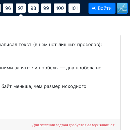
96
97
98
99
100
101
Войти
аписал текст (в нём нет лишних пробелов):
шними запятые и пробелы — два пробела не
 байт меньше, чем размер исходного
Для решения задачи требуется авторизоваться