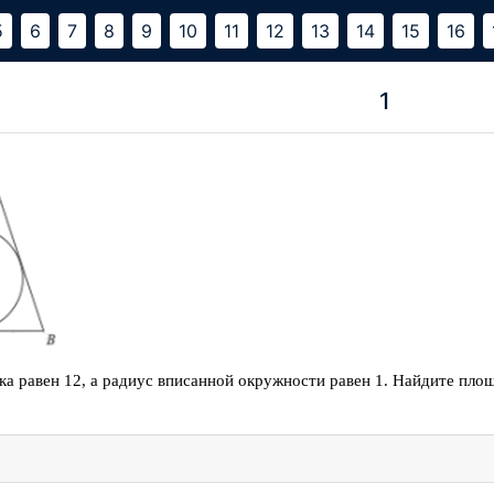
5
6
7
8
9
10
11
12
13
14
15
16
1
ка равен 12, а радиус вписанной окружности равен 1. Найдите площ