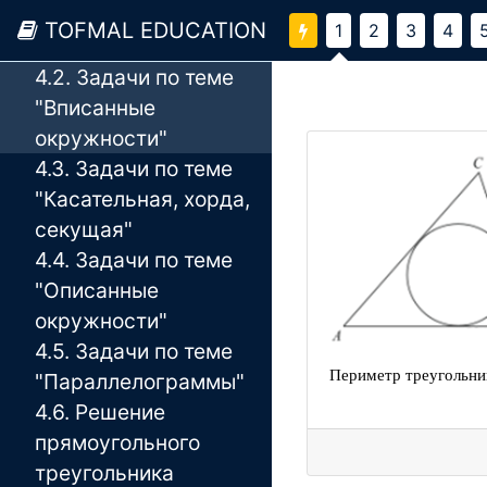
задачи базового уровня
TOFMAL EDUCATION
1
2
3
4
сложности
4.2. Задачи по теме
"Вписанные
окружности"
4.3. Задачи по теме
"Касательная, хорда,
секущая"
4.4. Задачи по теме
"Описанные
окружности"
4.5. Задачи по теме
Перим
етр треугольни
"Параллелограммы"
4.6. Решение
прямоугольного
треугольника